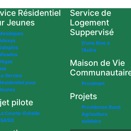
vice Résidentiel
Service de
r Jeunes
Logement
Suppervisé
Mosaïques
Adoxys
D'une Rive à
Galopins
l'Autre
Micados
Maison de Vie
Végas
Sas
Communautair
Le Service
Résidentiel pour
Proximam
Jeunes
Projets
jet pilote
Providence Band
La Courte-Echelle
Agriculture
(SAS'J)
solidaire